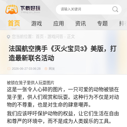
首页
游戏
应用
资讯
专题
排
您当前位置：首页 -
游戏问答
- 正文
法国航空携手《灭火宝贝3》美版，打
造最新联名活动
2026-06-27 03:06:28
网友
被锁在笼子里供人玩耍图片
这是一张令人心碎的图片，一只可爱的动物被锁在
笼子里，供人们观赏和玩耍。这种行为不仅是对动
物的不尊重，也是对生命的肆意嘲弄。
我们应该呼吁保护动物的权益，让它们生活在自由
和尊严的环境中，而不是成为人类娱乐的工具。