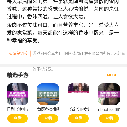
每天早晨醒来的第一件事就是闻到满屋飘散的汆肉
香味，这种美妙的感觉让人心情愉悦。汆肉的烹饪
过程中，香味四溢，让人食欲大增。
汆肉不仅美味可口，而且营养丰富，是一道受人喜
爱的家常菜。每天都能在这样的香味中醒来，是一
种幸福的享受。
游戏问答文章为昆山美亚装饰工程有限公司所有，未经允
复制链接
许不得转载。
精选手游
MORE +
日剧《家中邀部长喝酒》：解锁撩爱与职场的美妙篇章
黄冈各类免费网站推广平台汇总：助力企业快速拓
《酋长的女儿2：重聚满天星 天
nbaoffice
查看
查看
查看
查看