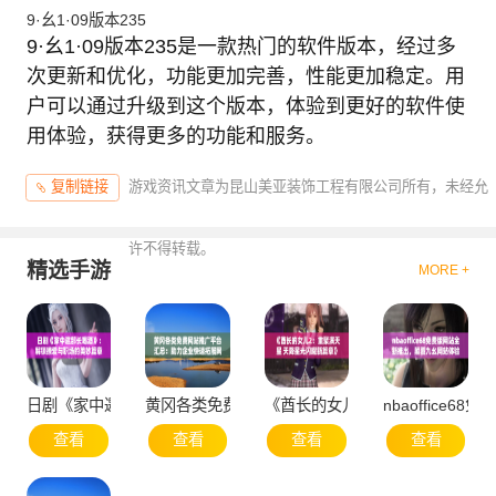
9·幺1·09版本235
9·幺1·09版本235是一款热门的软件版本，经过多
次更新和优化，功能更加完善，性能更加稳定。用
户可以通过升级到这个版本，体验到更好的软件使
用体验，获得更多的功能和服务。
游戏资讯文章为昆山美亚装饰工程有限公司所有，未经允
复制链接
许不得转载。
精选手游
MORE +
日剧《家中邀部长喝酒》：解锁撩爱与职场的美妙篇章
黄冈各类免费网站推广平台汇总：助力企业快速拓
《酋长的女儿2：重聚满天星 天
nbaoffice
查看
查看
查看
查看