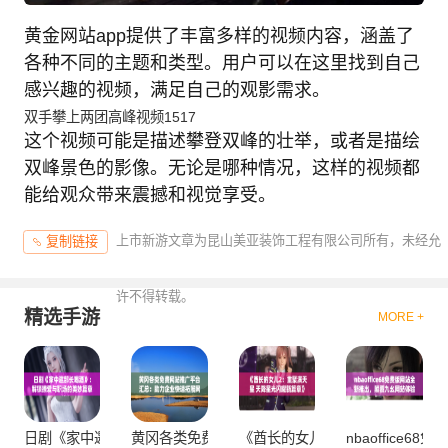
黄金网站app提供了丰富多样的视频内容，涵盖了
各种不同的主题和类型。用户可以在这里找到自己
感兴趣的视频，满足自己的观影需求。
双手攀上两团高峰视频1517
这个视频可能是描述攀登双峰的壮举，或者是描绘
双峰景色的影像。无论是哪种情况，这样的视频都
能给观众带来震撼和视觉享受。
上市新游文章为昆山美亚装饰工程有限公司所有，未经允
复制链接
许不得转载。
精选手游
MORE +
日剧《家中邀部长喝酒》：解锁撩爱与职场的美妙篇章
黄冈各类免费网站推广平台汇总：助力企业快速拓
《酋长的女儿2：重聚满天星 天
nbaoffice