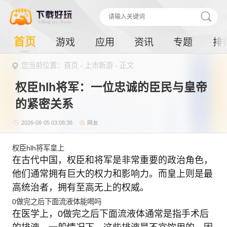
首页
游戏
应用
资讯
专题
排
您当前位置：首页 -
上市新游
- 正文
权臣hlh将军：一位忠诚的臣民与皇帝
的紧密关系
2026-08-05 03:08:36
网友
权臣hlh将军皇上
在古代中国，权臣和将军是非常重要的政治角色，
他们通常拥有巨大的权力和影响力。而皇上则是最
高统治者，拥有至高无上的权威。
0做完之后下面流液体能喝吗
在医学上，0做完之后下面流液体通常是指手术后